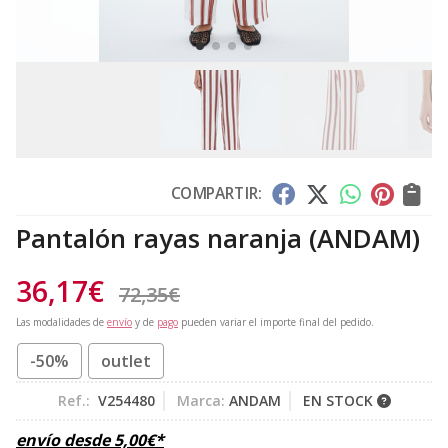
COMPARTIR:
Pantalón rayas naranja
(ANDAM)
36,17
€
72,35
€
Las modalidades de
envío
y de
pago
pueden variar el importe final del pedido.
-50%
outlet
Ref.:
V254480
Marca:
ANDAM
EN STOCK
envío desde
5,00
€
*