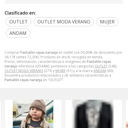
Clasificado en:
OUTLET
OUTLET MODA VERANO
MUJER
ANDAM
Comprar
Pantalón rayas naranja
en outlet con 50,00% de descuento por
36,17
€
(antes
72,35
€
). Producto en stock, recogida en tienda.
Precio, información, características e imágenes de
Pantalón rayas
naranja
referencia V254480, pertenece a las categorías
OUTLET
(548),
OUTLET MODA VERANO
(273) y
MUJER
(51) y a la marca
ANDAM
(80).
Encuentra productos relacionados y de similares características a
Pantalón rayas naranja
en "OUTLET".