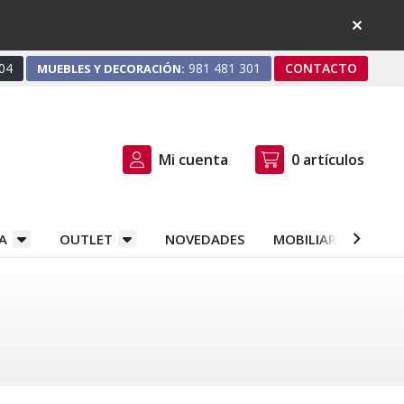
04
981 481 301
CONTACTO
MUEBLES Y DECORACIÓN:
Mi cuenta
0
artículos
A
OUTLET
NOVEDADES
MOBILIARIO Y DEC