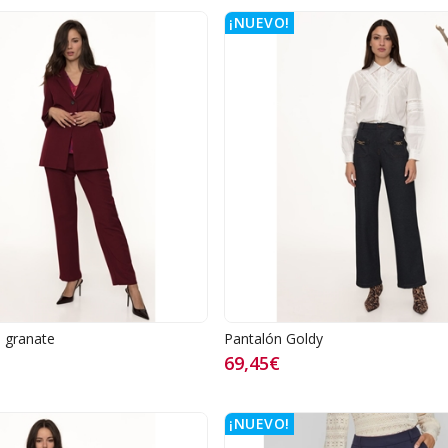
¡NUEVO!
 granate
Pantalón Goldy
69,45€
¡NUEVO!