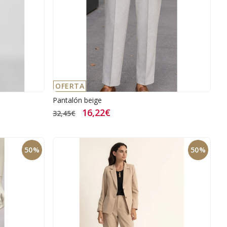
OFERTA
Pantalón beige
16,22€
32,45€
50%
50%