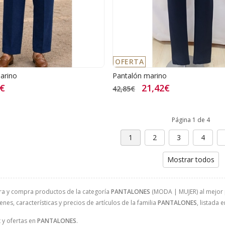
OFERTA
arino
Pantalón marino
2€
21,42€
42,85€
Página 1 de 4
1
2
3
4
Mostrar todos
ra y compra productos de la categoría
PANTALONES
(MODA | MUJER) al mejor p
nes, características y precios de artículos de la familia
PANTALONES
, listada 
 y ofertas en
PANTALONES
.