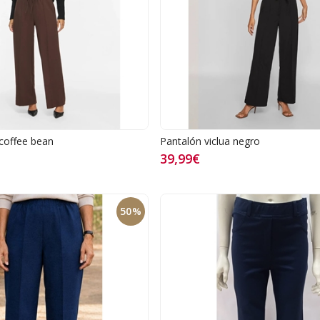
 coffee bean
Pantalón viclua negro
39,99€
50%