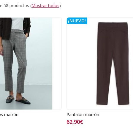
e 58 productos
(
Mostrar todos
)
¡NUEVO!
os marrón
Pantalón marrón
62,90€