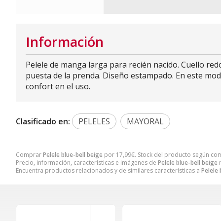
Información
Pelele de manga larga para recién nacido. Cuello redo
puesta de la prenda. Diseño estampado. En este model
confort en el uso.
Clasificado en:
PELELES
MAYORAL
Comprar
Pelele blue-bell beige
por
17,99
€
. Stock del producto según com
Precio, información, características e imágenes de
Pelele blue-bell beige
r
Encuentra productos relacionados y de similares características a
Pelele 