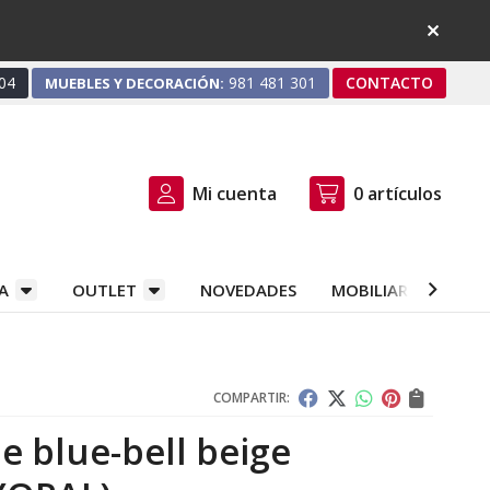
04
981 481 301
CONTACTO
MUEBLES Y DECORACIÓN:
Mi cuenta
0
artículos
A
OUTLET
NOVEDADES
MOBILIARIO Y DEC
COMPARTIR:
le blue-bell beige