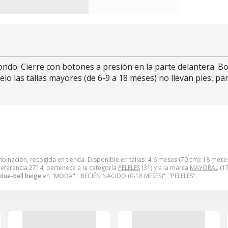
ndo. Cierre con botones a presión en la parte delantera. Bot
o las tallas mayores (de 6-9 a 18 meses) no llevan pies, par
binación, recogida en tienda. Disponible en tallas: 4-6 meses (70 cm); 18 meses
eferencia 2714, pertenece a la categoría
PELELES
(31) y a la marca
MAYORAL
(17
blue-bell beige
en "MODA", "RECIÉN NACIDO (0-18 MESES)", "PELELES".