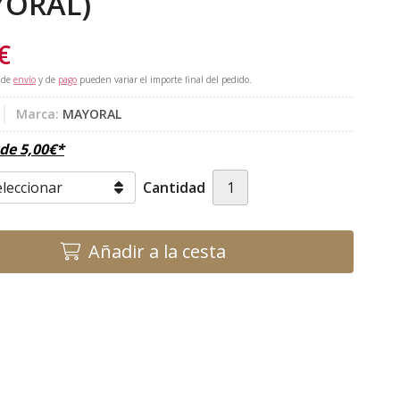
YORAL)
€
 de
envío
y de
pago
pueden variar el importe final del pedido.
Marca:
MAYORAL
sde
5,00
€
*
Cantidad
Añadir a la cesta