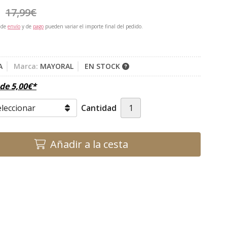
17,99
€
 de
envío
y de
pago
pueden variar el importe final del pedido.
A
Marca:
MAYORAL
EN STOCK
sde
5,00
€
*
Cantidad
Añadir a la cesta