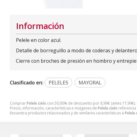
Información
Pelele en color azul.
Detalle de borreguillo a modo de coderas y delantero
Cierre con broches de presión en hombro y entrepier
Clasificado en:
PELELES
MAYORAL
Comprar
Pelele cielo
con 50,00% de descuento por
8,99
€
(antes
17,99
€
)
Precio, información, características e imágenes de
Pelele cielo
referencia
Encuentra productos relacionados y de similares características a
Pelele 