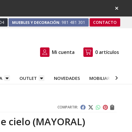
04
981 481 301
CONTACTO
MUEBLES Y DECORACIÓN:
Mi cuenta
0
artículos
A
OUTLET
NOVEDADES
MOBILIARIO Y DEC
COMPARTIR:
e cielo
(MAYORAL)