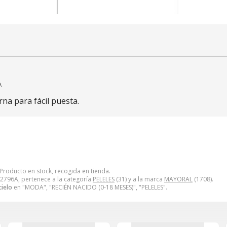
.
na para fácil puesta.
. Producto en stock, recogida en tienda.
 2796A, pertenece a la categoría
PELELES
(31) y a la marca
MAYORAL
(1708).
cielo
en "MODA", "RECIÉN NACIDO (0-18 MESES)", "PELELES".