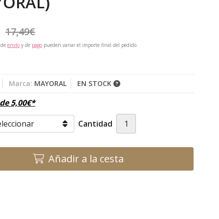
YORAL)
17,49
€
 de
envío
y de
pago
pueden variar el importe final del pedido.
Marca:
MAYORAL
EN STOCK
sde
5,00
€
*
Cantidad
Añadir a la cesta