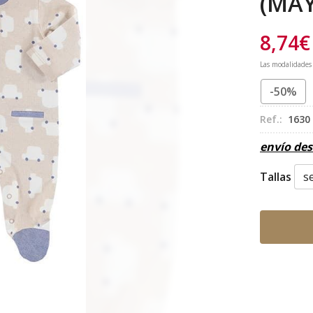
(MA
8,74
€
Las modalidades
-50%
Ref.:
1630
envío de
Tallas