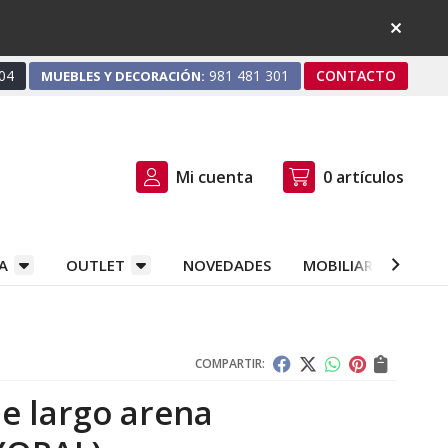
04
981 481 301
CONTACTO
MUEBLES Y DECORACIÓN:
Mi cuenta
0
artículos
A
OUTLET
NOVEDADES
MOBILIARIO Y DEC
COMPARTIR:
le largo arena