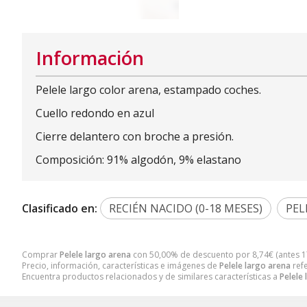
Información
Pelele largo color arena, estampado coches.
Cuello redondo en azul
Cierre delantero con broche a presión.
Composición: 91% algodón, 9% elastano
Clasificado en:
RECIÉN NACIDO (0-18 MESES)
PEL
Comprar
Pelele largo arena
con 50,00% de descuento por
8,74
€
(antes
1
Precio, información, características e imágenes de
Pelele largo arena
refe
Encuentra productos relacionados y de similares características a
Pelele