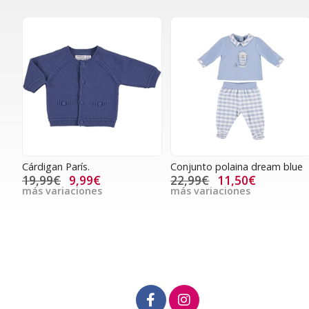
Cárdigan París.
Conjunto polaina dream blue
19,99€
9,99€
22,99€
11,50€
más variaciones
más variaciones