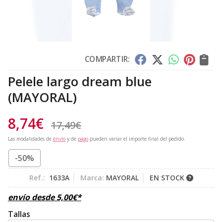
COMPARTIR:
Pelele largo dream blue
(MAYORAL)
8,74
€
17,49
€
Las modalidades de
envío
y de
pago
pueden variar el importe final del pedido.
-50%
Ref.:
1633A
Marca:
MAYORAL
EN STOCK
envío desde
5,00
€
*
Tallas