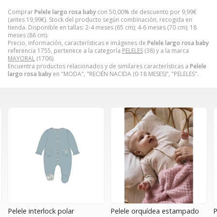
Comprar
Pelele largo rosa baby
con 50,00% de descuento por
9,99
€
(antes
19,99
€
). Stock del producto según combinación, recogida en
tienda. Disponible en tallas: 2-4 meses (65 cm); 4-6 meses (70 cm); 18
meses (86 cm).
Precio, información, características e imágenes de
Pelele largo rosa baby
referencia 1755, pertenece a la categoría
PELELES
(38) y a la marca
MAYORAL
(1706).
Encuentra productos relacionados y de similares características a
Pelele
largo rosa baby
en "MODA", "RECIÉN NACIDA (0-18 MESES)", "PELELES".
Pelele interlock polar
Pelele orquídea estampado
P