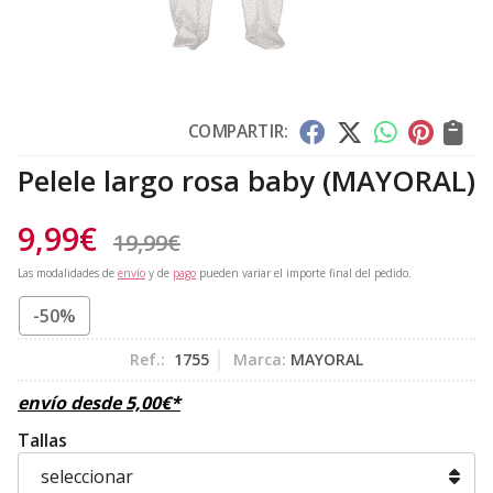
COMPARTIR:
Pelele largo rosa baby
(MAYORAL)
9,99
€
19,99
€
Las modalidades de
envío
y de
pago
pueden variar el importe final del pedido.
-50%
Ref.:
1755
Marca:
MAYORAL
envío desde
5,00
€
*
Tallas