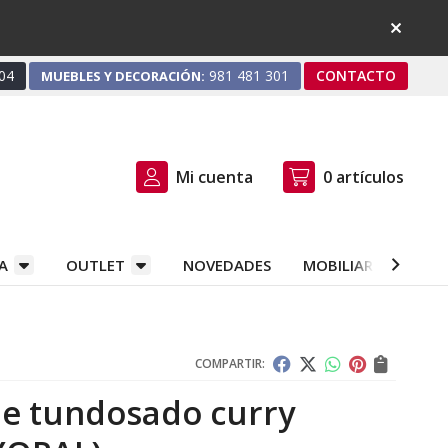
04
981 481 301
CONTACTO
MUEBLES Y DECORACIÓN:
Mi cuenta
0
artículos
A
OUTLET
NOVEDADES
MOBILIARIO Y DEC
COMPARTIR:
le tundosado curry