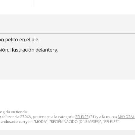
 pelito en el pie.
ón. Ilustración delantera.
cogida en tienda.
y
referencia 2794A, pertenece a la categoría
PELELES
(31) y a la marca
MAYORAL
 tundosado curry
en "MODA", "RECIÉN NACIDO (0-18 MESES)", "PELELES".