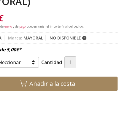
YORAL)
€
 de
envío
y de
pago
pueden variar el importe final del pedido.
A
Marca:
MAYORAL
NO DISPONIBLE
sde
5,00
€
*
Cantidad
Añadir a la cesta