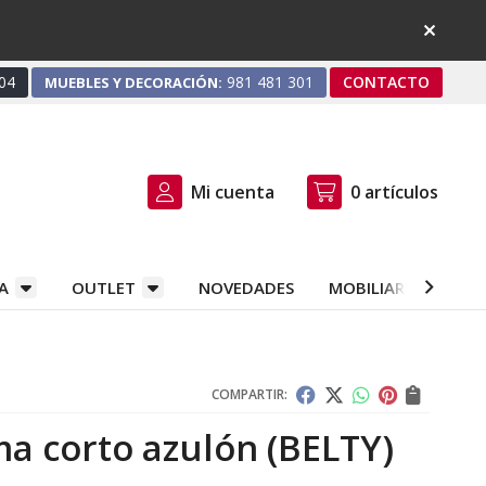
04
981 481 301
CONTACTO
MUEBLES Y DECORACIÓN:
Mi cuenta
0
artículos
A
OUTLET
NOVEDADES
MOBILIARIO Y DEC
COMPARTIR:
ma corto azulón
(BELTY)