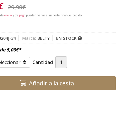
€
29,90
€
 de
envío
y de
pago
pueden variar el importe final del pedido.
0204J-34
Marca:
BELTY
EN STOCK
sde
5,00
€
*
Cantidad
Añadir a la cesta