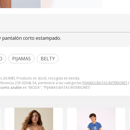
y pantalón corto estampado.
O
PIJAMAS
BELTY
es
29,90
€
). Producto en stock, recogida en tienda.
ferencia 23V-0204J-34, pertenece a las categorías
PIJAMAS-BATAS-INTERIORES
(
 corto azulón
en "MODA", "PIJAMAS-BATAS-INTERIORES".