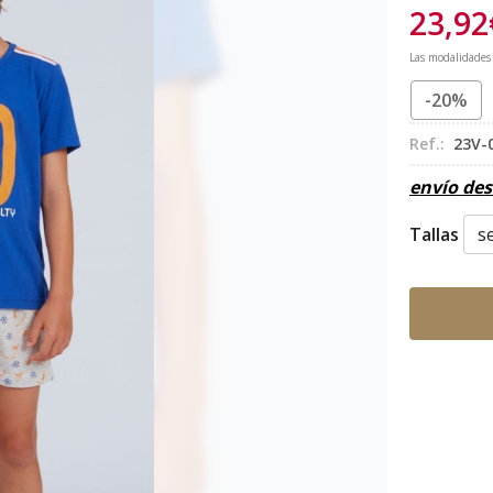
23,92
Las modalidades
-20%
Ref.:
23V-
envío de
Tallas