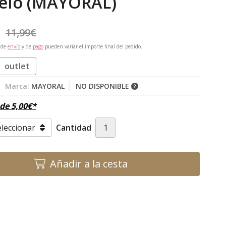
elo
(MAYORAL)
11,99
€
 de
envío
y de
pago
pueden variar el importe final del pedido.
outlet
Marca:
MAYORAL
NO DISPONIBLE
sde
5,00
€
*
Cantidad
Añadir a la cesta