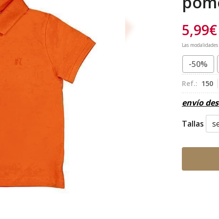
pom
5,99
€
Las modalidades
-50%
Ref.:
150
envío de
Tallas