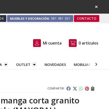
04
981 481 301
CONTACTO
MUEBLES Y DECORACIÓN:
Mi cuenta
0
artículos
A
OUTLET
NOVEDADES
MOBILIARIO Y DEC
COMPARTIR:
 manga corta granito