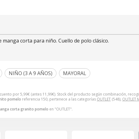
manga corta para niño. Cuello de polo clásico.
NIÑO (3 A 9 AÑOS)
MAYORAL
scuento por
5,99
€
(antes
11,99
€
). Stock del producto según combinación, recogid
nito pomelo
referencia 150, pertenece a las categorías
OUTLET
(548),
OUTLET 
anga corta granito pomelo
en "OUTLET".