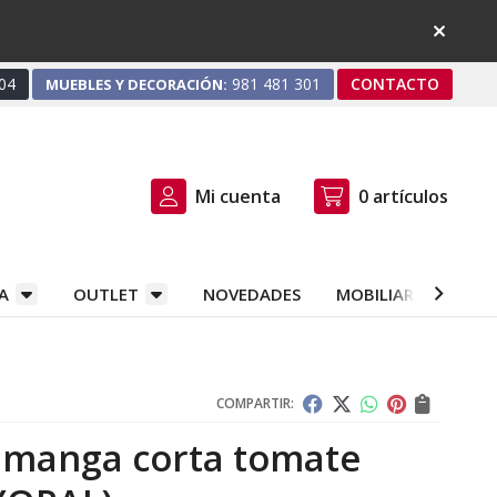
04
981 481 301
CONTACTO
MUEBLES Y DECORACIÓN:
Mi cuenta
0
artículos
A
OUTLET
NOVEDADES
MOBILIARIO Y DEC
COMPARTIR:
 manga corta tomate