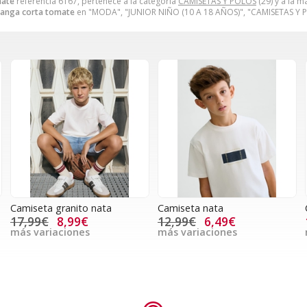
mate
referencia 6167, pertenece a la categoría
CAMISETAS Y POLOS
(29) y a la 
anga corta tomate
en "MODA", "JUNIOR NIÑO (10 A 18 AÑOS)", "CAMISETAS Y 
Camiseta granito nata
Camiseta nata
17,99€
8,99€
12,99€
6,49€
más variaciones
más variaciones