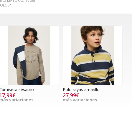
marca
MAYORAL
(1706).
POLOS".
Camiseta sésamo
Polo rayas amarillo
17,99€
27,99€
más variaciones
más variaciones