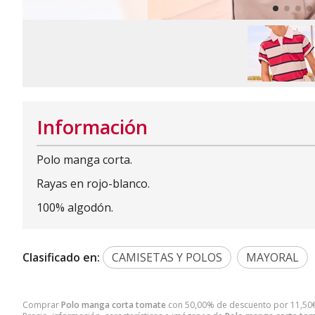
Información
Polo manga corta.
Rayas en rojo-blanco.
100% algodón.
Clasificado en:
CAMISETAS Y POLOS
MAYORAL
Comprar
Polo manga corta tomate
con 50,00% de descuento por
11,50