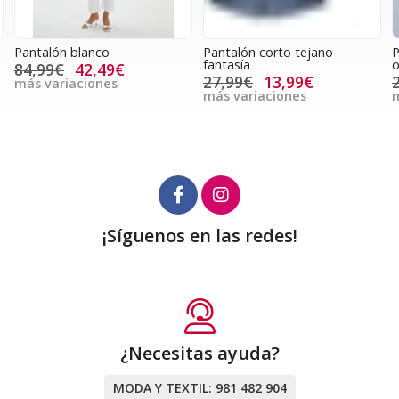
Pantalón blanco
Pantalón corto tejano
P
fantasía
o
84,99€
42,49€
27,99€
13,99€
más variaciones
más variaciones
m
¡Síguenos en las redes!
¿Necesitas ayuda?
MODA Y TEXTIL:
981 482 904