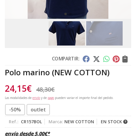
COMPARTIR:
Polo marino
(NEW COTTON)
24,15
€
48,30
€
Las modalidades de
envío
y de
pago
pueden variar el importe final del pedido.
-50%
outlet
Ref.:
CR157BOL
Marca:
NEW COTTON
EN STOCK
envío desde
5,00
€
*