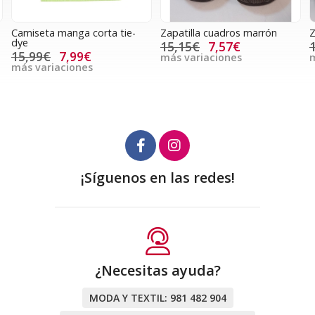
Camiseta manga corta tie-
Zapatilla cuadros marrón
Z
dye
15,15€
7,57€
15,99€
7,99€
más variaciones
m
más variaciones
¡Síguenos en las redes!
¿Necesitas ayuda?
MODA Y TEXTIL:
981 482 904