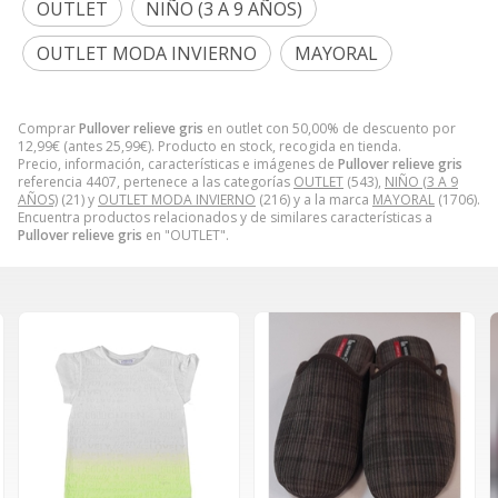
OUTLET
NIÑO (3 A 9 AÑOS)
OUTLET MODA INVIERNO
MAYORAL
Comprar
Pullover relieve gris
en outlet con 50,00% de descuento por
12,99
€
(antes
25,99
€
). Producto en stock, recogida en tienda.
Precio, información, características e imágenes de
Pullover relieve gris
referencia 4407, pertenece a las categorías
OUTLET
(543),
NIÑO (3 A 9
AÑOS)
(21) y
OUTLET MODA INVIERNO
(216) y a la marca
MAYORAL
(1706).
Encuentra productos relacionados y de similares características a
Pullover relieve gris
en "OUTLET".