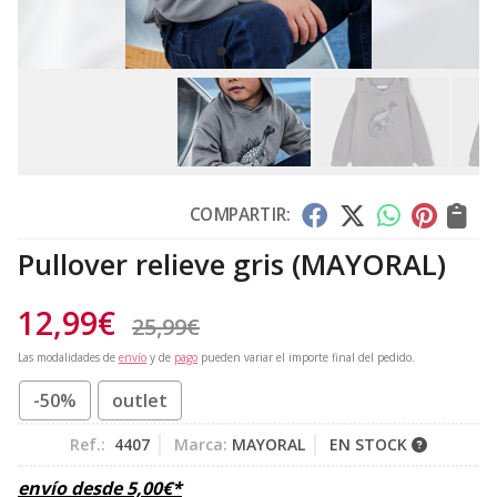
COMPARTIR:
Pullover relieve gris
(MAYORAL)
12,99
€
25,99
€
Las modalidades de
envío
y de
pago
pueden variar el importe final del pedido.
-50%
outlet
Ref.:
4407
Marca:
MAYORAL
EN STOCK
envío desde
5,00
€
*