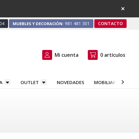
04
981 481 301
CONTACTO
MUEBLES Y DECORACIÓN:
Mi cuenta
0
artículos
A
OUTLET
NOVEDADES
MOBILIARIO Y DEC