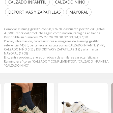
CALZADO INFANTIL
CALZADO NIÑO
DEPORTIVAS Y ZAPATILLAS
MAYORAL
Comprar
Running grafito
con 50,00% de descuento por
22,99
€
(antes
45,99
€
). Stock del producto según combinación, recogida en tienda.
Disponible en números: 26; 27; 28; 29; 30; 32; 33; 34; 37; 38.
Precio, información, características e imágenes de
Running grafito
referencia 44530, pertenece a las categorías
CALZADO INFANTIL
(147),
CALZADO NIÑO
(45) y
DEPORTIVAS Y ZAPATILLAS
(19) y a la marca
MAYORAL
(1708).
Encuentra productos relacionados y de similares características a
Running grafito
en "CALZADO Y COMPLEMENTOS", "CALZADO INFANTIL",
"CALZADO NIÑO".