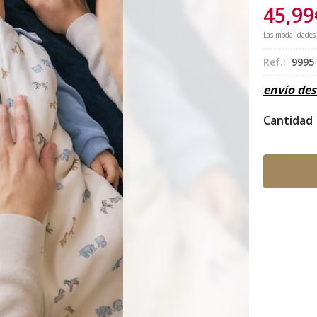
45,99
Las modalidades
Ref.:
9995
envío de
Cantidad