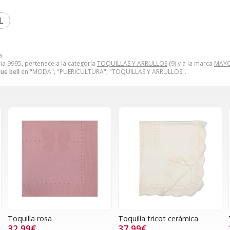
L
a.
ia 9995, pertenece a la categoría
TOQUILLAS Y ARRULLOS
(9) y a la marca
MAY
ue bell
en "MODA", "PUERICULTURA", "TOQUILLAS Y ARRULLOS".
Toquilla rosa
Toquilla tricot cerámica
32,99€
37,99€