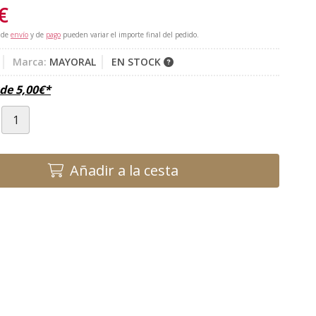
€
 de
envío
y de
pago
pueden variar el importe final del pedido.
Marca:
MAYORAL
EN STOCK
sde
5,00
€
*
Añadir a la cesta