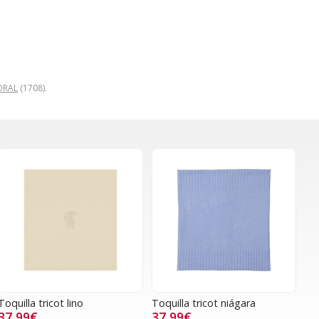
ORAL
(1708).
Toquilla tricot lino
Toquilla tricot niágara
37,99€
37,99€