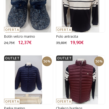
OFERTA
OFERTA
Botín velcro marino
Polo antracita
12,37€
19,90€
24,75€
39,80€
OUTLET
OUTLET
50%
50%
OFERTA
OFERTA
Parka marino
Chaleco burdeos