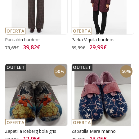
OFERTA
OFERTA
Pantalón burdeos
Parka Viquila burdeos
39,82€
29,99€
79,65€
59,99€
OUTLET
OUTLET
50%
50%
OFERTA
OFERTA
Zapatilla iceberg bola gris
Zapatilla Mara marino
12,05€
13,05€