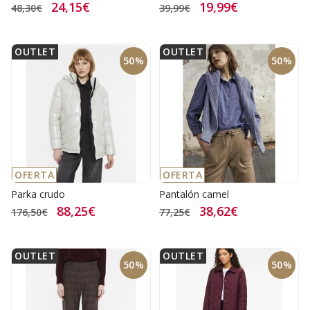
24,15€
19,99€
48,30€
39,99€
OUTLET
OUTLET
50%
50%
OFERTA
OFERTA
Parka crudo
Pantalón camel
88,25€
38,62€
176,50€
77,25€
OUTLET
OUTLET
50%
50%