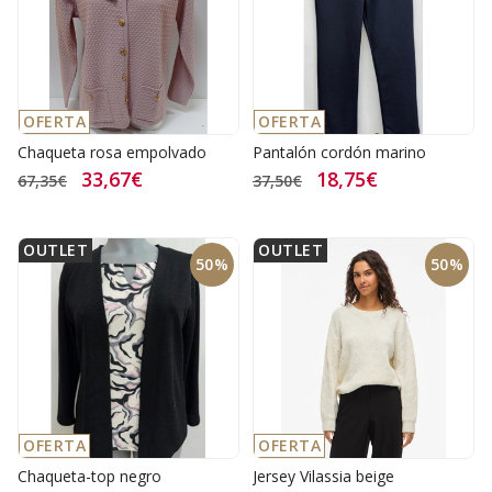
OFERTA
OFERTA
Chaqueta rosa empolvado
Pantalón cordón marino
33,67€
18,75€
67,35€
37,50€
OUTLET
OUTLET
50%
50%
OFERTA
OFERTA
Chaqueta-top negro
Jersey Vilassia beige