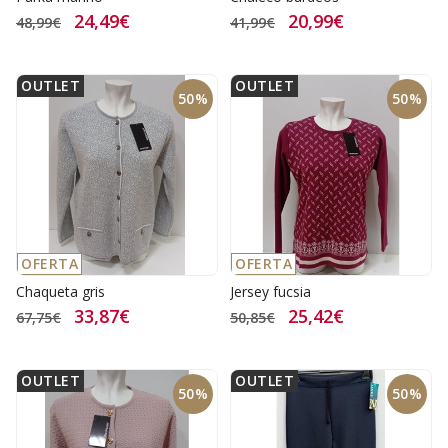
24,49€
20,99€
48,99€
41,99€
OUTLET
OUTLET
50%
50%
OFERTA
OFERTA
Chaqueta gris
Jersey fucsia
33,87€
25,42€
67,75€
50,85€
OUTLET
OUTLET
50%
50%