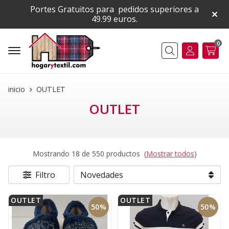
Portes Gratuitos para pedidos superiores a
49.99 euros.
0
Buscar
inicio
OUTLET
OUTLET
Mostrando 18 de 550 productos
(
Mostrar todos
)
Filtro
OUTLET
OUTLET
50%
50%