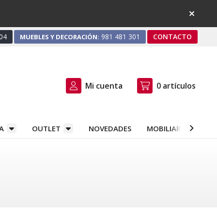
04
981 481 301
CONTACTO
MUEBLES Y DECORACIÓN:
Mi cuenta
0
artículos
A
OUTLET
NOVEDADES
MOBILIARIO Y DEC