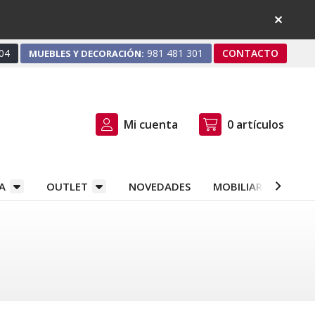
04
981 481 301
CONTACTO
MUEBLES Y DECORACIÓN:
Mi cuenta
0
artículos
A
OUTLET
NOVEDADES
MOBILIARIO Y DEC