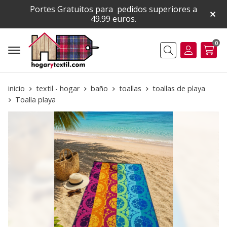
Portes Gratuitos para pedidos superiores a
49.99 euros.
0
Buscar
inicio
textil - hogar
baño
toallas
toallas de playa
Toalla playa