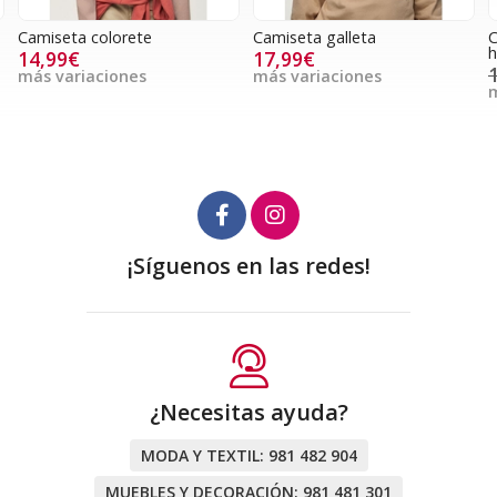
Camiseta colorete
Camiseta galleta
C
h
14,99€
17,99€
más variaciones
más variaciones
m
¡Síguenos en las redes!
¿Necesitas ayuda?
MODA Y TEXTIL:
981 482 904
MUEBLES Y DECORACIÓN:
981 481 301