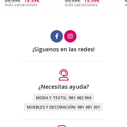
39,99€
19,99€
39,99€
19,99€
más variaciones
más variaciones
m
¡Síguenos en las redes!
¿Necesitas ayuda?
MODA Y TEXTIL:
981 482 904
MUEBLES Y DECORACIÓN:
981 481 301