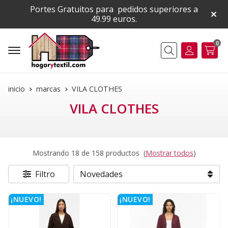
Portes Gratuitos para pedidos superiores a
49.99 euros.
0
Buscar
inicio
marcas
VILA CLOTHES
VILA CLOTHES
Mostrando 18 de 158 productos
(
Mostrar todos
)
Filtro
¡NUEVO!
¡NUEVO!