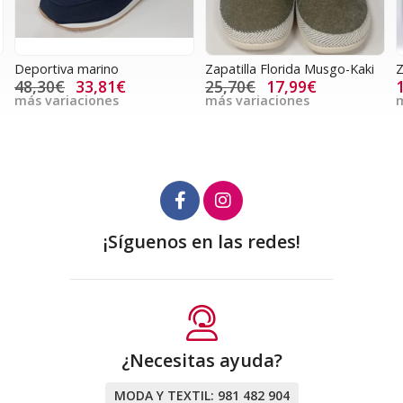
Deportiva marino
Zapatilla Florida Musgo-Kaki
Z
48,30€
33,81€
25,70€
17,99€
más variaciones
más variaciones
m
¡Síguenos en las redes!
¿Necesitas ayuda?
MODA Y TEXTIL:
981 482 904