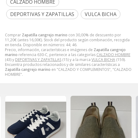
CALZADO HOMBRE
DEPORTIVAS Y ZAPATILLAS
VULCA BICHA
Comprar
Zapatilla cangrejo marino
con 30,00% de descuento por
11,20
€
(antes
16,00
€
). Stock del producto según combinación, recogida
en tienda. Disponible en números: 44; 46.
Precio, información, características e imágenes de
Zapatilla cangrejo
marino
referencia 630-C, pertenece a las categorías
CALZADO HOMBRE
(43) y
DEPORTIVAS Y ZAPATILLAS
(15) y a la marca
VULCA BICHA
(159).
Encuentra productos relacionados y de similares características a
Zapatilla cangrejo marino
en "CALZADO Y COMPLEMENTOS", "CALZADO
HOMBRE".