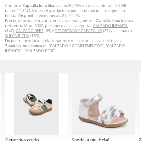
Comprar
Zapatilla lona blanca
con 30,00% de descuento por
10,04
€
(antes
14,35
€
). Stock del producto según combinación, recogida en
tienda. Disponible en números: 21; 24; 25.
Precio, información, características e imágenes de
Zapatilla lona blanca
referencia Mod. 0002, pertenece a las categorías
CALZADO INFANTIL
(147),
CALZADO BEBÉ
(65) y
DEPORTIVAS Y ZAPATILLAS
(27) y a la marca
VULCA BICHA
(159).
Encuentra productos relacionados y de similares características a
Zapatilla lona blanca
en "CALZADO Y COMPLEMENTOS", "CALZADO
INFANTIL", "CALZADO BEBÉ".
Sandalia piel bebé
Zapatilla animales