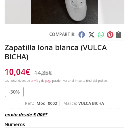
COMPARTIR:
Zapatilla lona blanca
(VULCA
BICHA)
10,04
€
14,35
€
Las modalidades de
envío
y de
pago
pueden variar el importe final del pedido.
-30%
Ref.:
Mod. 0002
Marca:
VULCA BICHA
envío desde
5,00
€
*
Números